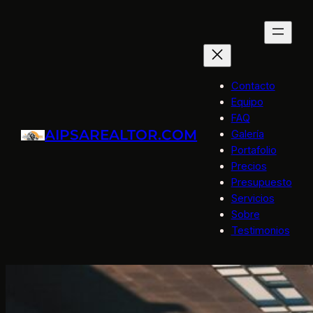
Saltar
al
contenido
Contacto
Equipo
FAQ
AIPSAREALTOR.COM
Galería
Portafolio
Precios
Presupuesto
Servicios
Sobre
Testimonios