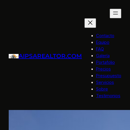
Saltar
al
contenido
Contacto
Equipo
FAQ
AIPSAREALTOR.COM
Galería
Portafolio
Precios
Presupuesto
Servicios
Sobre
Testimonios